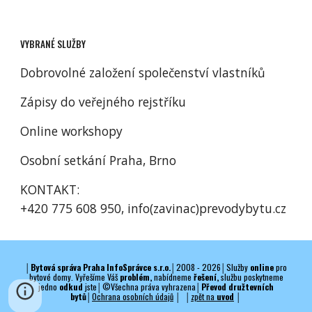
VYBRANÉ SLUŽBY
Dobrovolné
založení společenství vlastníků
Z
ápisy do veřejného rejstříku
Online workshopy
Osobní setkání Praha, Brno
KONTAKT:
+420 775 608 950, info(zavinac)
prevodybytu.cz
│
Bytová správa Praha InfoSprávce s.r.o.│
2008 - 202
6
│
Služby
online
pro
bytové domy. Vyřešíme Váš
problém,
nabídneme
řešení,
službu poskytneme
jedno
odkud
jste
│
©Všechna práva vyhrazena
│
Převod družtevních
bytů
│
Ochrana osobních údajů
│
│
zpět na
uvod
│