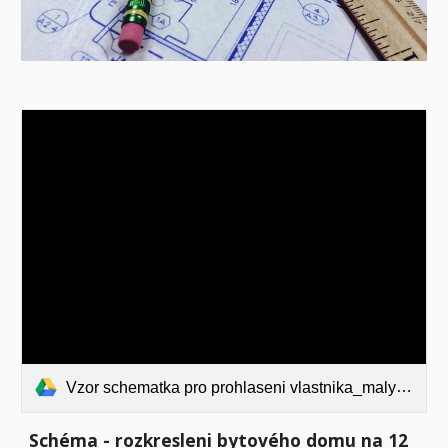
Vzor schematka pro prohlaseni vlastnika_maly_projekt.pdf
Schéma - rozkresleni bytového domu na 12