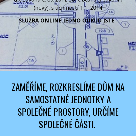
(nový), s účinností 1.1. 2014
SLUŽBA ONLINE JEDNO ODKUD JSTE
ZAMĚŘÍME, ROZKRESLÍME DŮM NA
SAMOSTATNÉ JEDNOTKY A
SPOLEČNÉ PROSTORY, URČÍME
SPOLEČNÉ ČÁSTI.