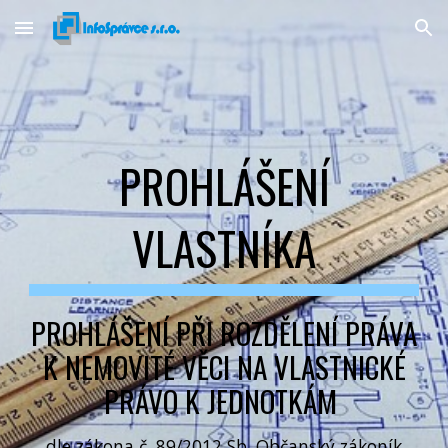
Skip to main content
Skip to navigation
PROHLÁŠENÍ
VLASTNÍKA
PROHLÁŠENÍ PŘI ROZDĚLENÍ PRÁVA
K NEMOVITÉ VĚCI NA VLASTNICKÉ
PRÁVO K JEDNOTKÁM
dle zákona č. 89/2012 Sb. Občanský zákoník